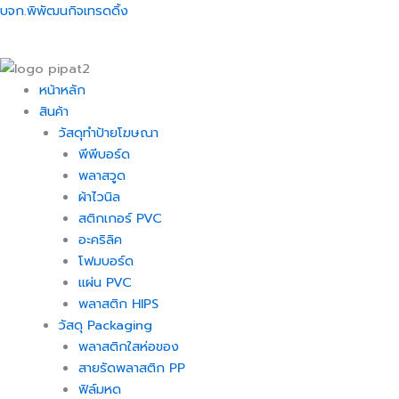
Skip
Menu
Menu
Menu
Menu
บจก.พิพัฒนกิจเทรดดิ้ง
to
content
หน้าหลัก
สินค้า
วัสดุทำป้ายโฆษณา
พีพีบอร์ด
พลาสวูด
ผ้าไวนิล
สติกเกอร์ PVC
อะคริลิค
โฟมบอร์ด
แผ่น PVC
พลาสติก HIPS
วัสดุ Packaging
พลาสติกใสห่อของ
สายรัดพลาสติก PP
ฟิล์มหด