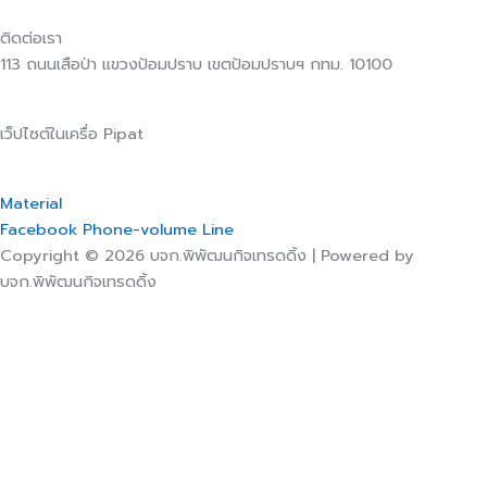
ติดต่อเรา
113 ถนนเสือป่า แขวงป้อมปราบ เขตป้อมปราบฯ กทม. 10100
เว็ปไซต์ในเครื่อ Pipat
Material
Facebook
Phone-volume
Line
Copyright © 2026 บจก.พิพัฒนกิจเทรดดิ้ง | Powered by
บจก.พิพัฒนกิจเทรดดิ้ง
เว็บไซต์นี้มีการใช้งานคุกกี้ เพื่อเพิ่มประสิทธิภาพและประสบการณ์ที่ดีในการ
ใช้งานเว็บไซต์ คุณสามารถศึกษารายละเอียดได้ที่
นโยบายความเป็นส่วนตัว
ยอมรับ
ตั้งค่าความเป็นส่วนตัว
คุณสามารถเลือกการตั้งค่าคุกกี้โดยเปิด/ปิด คุกกี้ในแต่ละประเภทได้ตาม
ความต้องการ ยกเว้น คุกกี้ที่จำเป็น