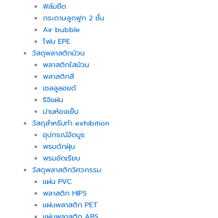
ฟิล์มยืด
กระดาษลูกฟูก 2 ชั้น
Air bubble
โฟม EPE
วัสดุพลาสติกม้วน
พลาสติกใสม้วน
พลาสติกสี
เซลลูลอยด์
ริจิแผ่น
ม่านห้องเย็น
วัสดุสำหรับทำ exhibition
อุปกรณ์จัดบูธ
พรมดักฝุ่น
พรมอัดเรียบ
วัสดุพลาสติกวิศวกรรม
แผ่น PVC
พลาสติก HIPS
แผ่นพลาสติก PET
แผ่นพลาสติก ABS