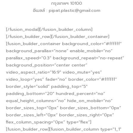
กรุงเทพฯ 10100
อีเมลล์ :
pipat.plastic@gmail.com
[/fusion_modal][/fusion_builder_column]
[/fusion_builder_row][/fusion_builder_container]
[fusion_builder_container background_color=”#ffffff”
background_parallax=”none” enable_mobile=”no”
parallax_speed=”0.3″ background_repeat=”no-repeat”
background_position=”center center”
video_aspect_ratio=”16:9″ video_mute=”yes”
video_loop=”yes” fade=”no” border_color=”#ffffff”
border_style=”solid” padding_top=”5″
padding_bottom=”20″ hundred_percent=”no”
equal_height_columns=”no” hide_on_mobile=”no”
border_sizes_top=”0px” border_sizes_bottom=”0px”
border_sizes_left=”0px” border_sizes_right=”0px”
flex_column_spacing=”0px” type=”flex”]
[fusion_builder_row][fusion_builder_column type=”1_1″