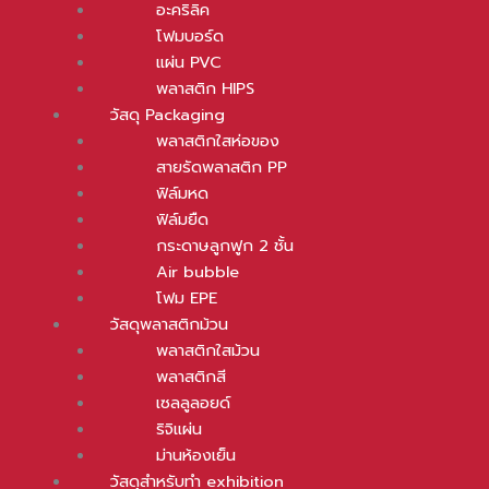
อะคริลิค
โฟมบอร์ด
แผ่น PVC
พลาสติก HIPS
วัสดุ Packaging
พลาสติกใสห่อของ
สายรัดพลาสติก PP
ฟิล์มหด
ฟิล์มยืด
กระดาษลูกฟูก 2 ชั้น
Air bubble
โฟม EPE
วัสดุพลาสติกม้วน
พลาสติกใสม้วน
พลาสติกสี
เซลลูลอยด์
ริจิแผ่น
ม่านห้องเย็น
วัสดุสำหรับทำ exhibition