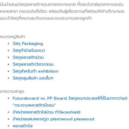
มั่นนำเสนอวัสดุพลาสติกคุณภาพหลากหลาย ที่ตอบโจทย์อุตสาหกรรมใน
หลายสาขา ครบจบในที่เดียว พร้อมทีมผู้เชี่ยวชาญที่พร้อมให้คำปรึกษาและ
แนะนำวัสดุที่เหมาะสมกับงานและงบประมาณของลูกค้า
หมวดหมู่สินค้า
วัสดุ Packaging
วัสดุทำป้ายโฆษณา
วัสดุพลาสติกม้วน
วัสดุพลาสติกวิศวกรรม
วัสดุสำหรับทำ exhibition
วัสดุคลุมสินค้า และอื่นๆ
บทความล่าสุด
Futureboard vs. PP Board วัสดุอเนกประสงค์ที่เป็นมากกว่าแค่
“กระดานพลาสติกมีรอน”
จำหน่ายพลาสติกใสม้วน ทำfaceshield
จำหน่ายแผ่นพลาสวูด plastwood plaswood
พลาสติกใส