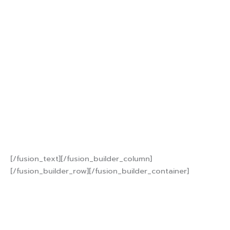
สนใจติดต่อสอบถาม
095-207-0100
หรือ 099-287-
0738
[/fusion_text][/fusion_builder_column]
[/fusion_builder_row][/fusion_builder_container]