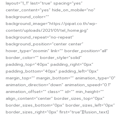
layout=”1_1″ last=”true” spacing=”yes”
center_content=”yes” hide_on_mobile=”no”
background_color=””
background_image=”https://pipat.co.th/wp-
content/uploads/2021/01/tel_home.jpg”
background_repeat=”no-repeat”
background_position=”center center”
hover_type=”zoomin” link=”” border_position=”all”
border_color=”” border_style=”solid”
padding_top=”40px” padding_right=”0px”
padding_bottom=”40px” padding_left=”0px”
margin_top=”” margin_bottom=”” animation_type=”0″
animation_direction=”down” animation_speed=”0.1″
animation_offset=”” class=”” id=”” min_height=””
align_content=”center” border_sizes_top=”0px”
border_sizes_bottom=”0px” border_sizes_left=”0px”
border_sizes_right=”0px” first=”true”][fusion_text]