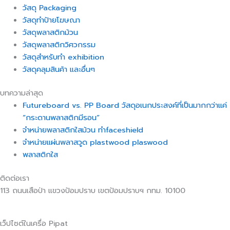
วัสดุ Packaging
วัสดุทำป้ายโฆษณา
วัสดุพลาสติกม้วน
วัสดุพลาสติกวิศวกรรม
วัสดุสำหรับทำ exhibition
วัสดุคลุมสินค้า และอื่นๆ
บทความล่าสุด
Futureboard vs. PP Board วัสดุอเนกประสงค์ที่เป็นมากกว่าแค่
“กระดานพลาสติกมีรอน”
จำหน่ายพลาสติกใสม้วน ทำfaceshield
จำหน่ายแผ่นพลาสวูด plastwood plaswood
พลาสติกใส
ติดต่อเรา
113 ถนนเสือป่า แขวงป้อมปราบ เขตป้อมปราบฯ กทม. 10100
เว็ปไซต์ในเครื่อ Pipat