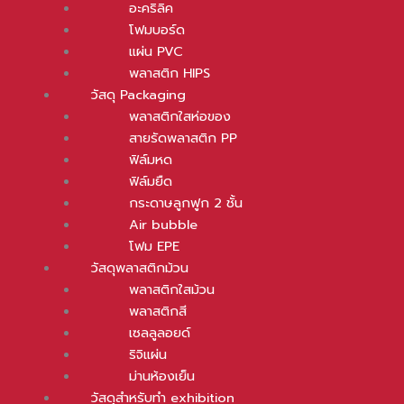
อะคริลิค
โฟมบอร์ด
แผ่น PVC
พลาสติก HIPS
วัสดุ Packaging
พลาสติกใสห่อของ
สายรัดพลาสติก PP
ฟิล์มหด
ฟิล์มยืด
กระดาษลูกฟูก 2 ชั้น
Air bubble
โฟม EPE
วัสดุพลาสติกม้วน
พลาสติกใสม้วน
พลาสติกสี
เซลลูลอยด์
ริจิแผ่น
ม่านห้องเย็น
วัสดุสำหรับทำ exhibition