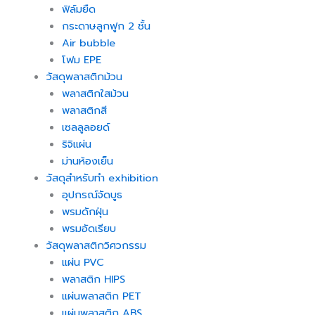
ฟิล์มยืด
กระดาษลูกฟูก 2 ชั้น
Air bubble
โฟม EPE
วัสดุพลาสติกม้วน
พลาสติกใสม้วน
พลาสติกสี
เซลลูลอยด์
ริจิแผ่น
ม่านห้องเย็น
วัสดุสำหรับทำ exhibition
อุปกรณ์จัดบูธ
พรมดักฝุ่น
พรมอัดเรียบ
วัสดุพลาสติกวิศวกรรม
แผ่น PVC
พลาสติก HIPS
แผ่นพลาสติก PET
แผ่นพลาสติก ABS