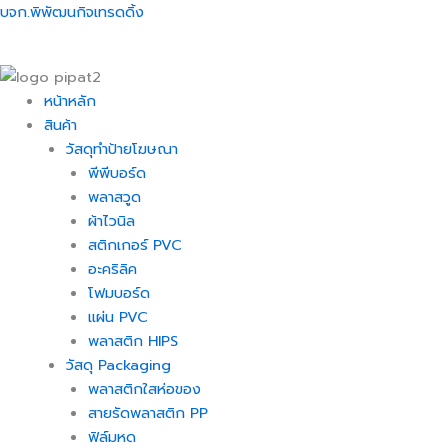
Skip
Menu
Menu
Menu
Menu
บจก.พิพัฒนกิจเทรดดิ้ง
to
content
หน้าหลัก
สินค้า
วัสดุทำป้ายโฆษณา
พีพีบอร์ด
พลาสวูด
ผ้าไวนิล
สติกเกอร์ PVC
อะคริลิค
โฟมบอร์ด
แผ่น PVC
พลาสติก HIPS
วัสดุ Packaging
พลาสติกใสห่อของ
สายรัดพลาสติก PP
ฟิล์มหด