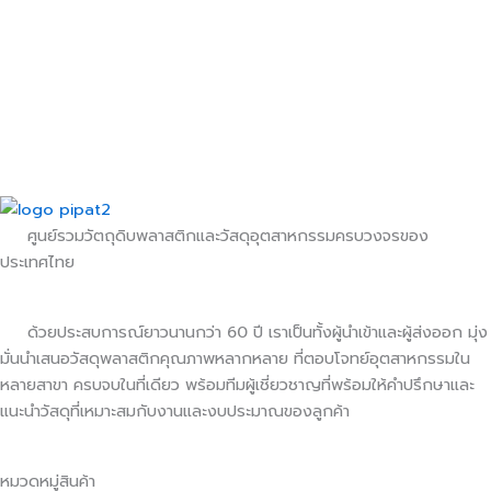
ศูนย์รวมวัตถุดิบพลาสติกและวัสดุอุตสาหกรรมครบวงจรของ
ประเทศไทย
ด้วยประสบการณ์ยาวนานกว่า 60 ปี เราเป็นทั้งผู้นำเข้าและผู้ส่งออก มุ่ง
มั่นนำเสนอวัสดุพลาสติกคุณภาพหลากหลาย ที่ตอบโจทย์อุตสาหกรรมใน
หลายสาขา ครบจบในที่เดียว พร้อมทีมผู้เชี่ยวชาญที่พร้อมให้คำปรึกษาและ
แนะนำวัสดุที่เหมาะสมกับงานและงบประมาณของลูกค้า
หมวดหมู่สินค้า