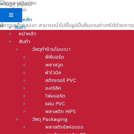
วัสดุพลาสติกม้วน
Skip
Menu
Menu
Menu
Menu
สินค้าทั้งหมด
to
content
หน้าหลัก
มีความแข็งและเงา สามารถนำไปขึ้นรูปเป็นชิ้นงานต่างๆได้ด้วยการชุ
สินค้า
หน้าหลัก
วัสดุทำป้ายโฆษณา
สินค้า
พีพีบอร์ด
วัสดุทำป้ายโฆษณา
พลาสวูด
พลาสติก PVC ชนิดนิ่มและแข็ง สำหรับการใช้งานอเนกประสงค์ มีจ
พีพีบอร์ด
ผ้าไวนิล
พลาสวูด
สติกเกอร์ PVC
ผ้าไวนิล
อะคริลิค
สติกเกอร์ PVC
โฟมบอร์ด
พลาสติกใส ห่อของ ผลิตจาก PVC สำหรับห่อสินค้า มีสีใสเวลาที่ห่อ
อะคริลิค
แผ่น PVC
โฟมบอร์ด
พลาสติก HIPS
แผ่น PVC
วัสดุ Packaging
สามารถลดการถ่ายเทของอากาศและอุณหภูมิได้เป็นอย่างดี มีแบบใ
พลาสติก HIPS
พลาสติกใสห่อของ
วัสดุ Packaging
สายรัดพลาสติก PP
พลาสติกใสห่อของ
ฟิล์มหด