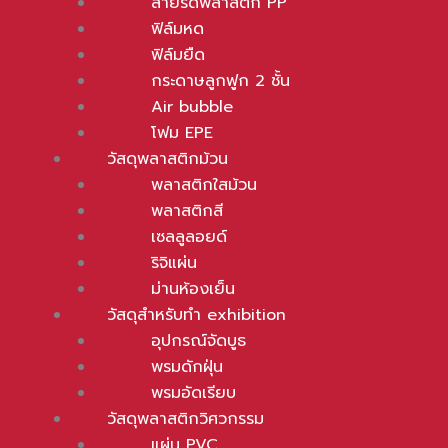
สายรัดพลาสติก PP
ฟิล์มยืด
มีหลากหลายลักษณะ ทั้ง ใส มัว ทึบ และยังมีสีให้เลือกอีกมากมาย
ฟิล์มหด
กระดาษลูกฟูก 2 ชั้น
ฟิล์มยืด
Air bubble
กระดาษลูกฟูก 2 ชั้น
โฟม EPE
Air bubble
วัสดุพลาสติกม้วน
ลิตจากพลาสติก PE ความหนาแน่นสูง มาผสมรวมกับสารป้องกัน uv ม
โฟม EPE
พลาสติกใสม้วน
วัสดุพลาสติกม้วน
พลาสติกสี
พลาสติกใสม้วน
เซลลูลอยด์
พลาสติกสี
ริจิแผ่น
เซลลูลอยด์
ม่านห้องเย็น
ริจิแผ่น
วัสดุสำหรับทำ exhibition
ม่านห้องเย็น
อุปกรณ์จัดบูธ
วัสดุสำหรับทำ exhibition
พรมดักฝุ่น
อุปกรณ์จัดบูธ
พรมอัดเรียบ
พรมดักฝุ่น
วัสดุพลาสติกวิศวกรรม
พรมอัดเรียบ
แผ่น PVC
วัสดุพลาสติกวิศวกรรม
พลาสติก HIPS
แผ่น PVC