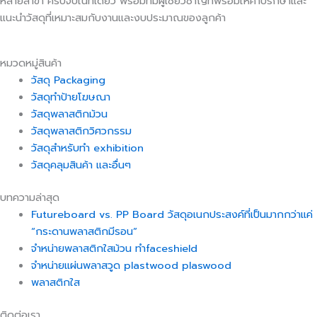
หลายสาขา ครบจบในที่เดียว พร้อมทีมผู้เชี่ยวชาญที่พร้อมให้คำปรึกษาและ
แนะนำวัสดุที่เหมาะสมกับงานและงบประมาณของลูกค้า
หมวดหมู่สินค้า
วัสดุ Packaging
วัสดุทำป้ายโฆษณา
วัสดุพลาสติกม้วน
วัสดุพลาสติกวิศวกรรม
วัสดุสำหรับทำ exhibition
วัสดุคลุมสินค้า และอื่นๆ
บทความล่าสุด
Futureboard vs. PP Board วัสดุอเนกประสงค์ที่เป็นมากกว่าแค่
“กระดานพลาสติกมีรอน”
จำหน่ายพลาสติกใสม้วน ทำfaceshield
จำหน่ายแผ่นพลาสวูด plastwood plaswood
พลาสติกใส
ติดต่อเรา