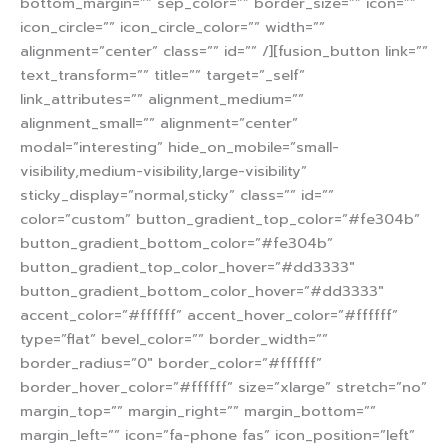
bottom_margin=”” sep_color=”” border_size=”” icon=””
icon_circle=”” icon_circle_color=”” width=””
alignment=”center” class=”” id=”” /][fusion_button link=””
text_transform=”” title=”” target=”_self”
link_attributes=”” alignment_medium=””
alignment_small=”” alignment=”center”
modal=”interesting” hide_on_mobile=”small-
visibility,medium-visibility,large-visibility”
sticky_display=”normal,sticky” class=”” id=””
color=”custom” button_gradient_top_color=”#fe304b”
button_gradient_bottom_color=”#fe304b”
button_gradient_top_color_hover=”#dd3333″
button_gradient_bottom_color_hover=”#dd3333″
accent_color=”#ffffff” accent_hover_color=”#ffffff”
type=”flat” bevel_color=”” border_width=””
border_radius=”0″ border_color=”#ffffff”
border_hover_color=”#ffffff” size=”xlarge” stretch=”no”
margin_top=”” margin_right=”” margin_bottom=””
margin_left=”” icon=”fa-phone fas” icon_position=”left”