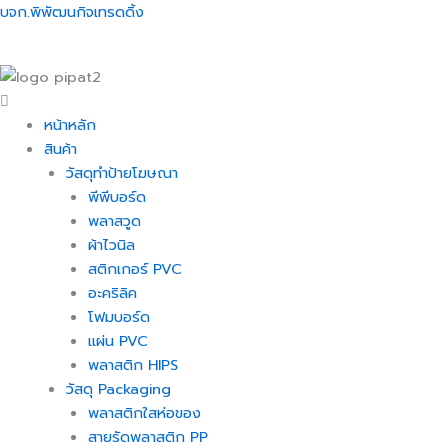
Skip
Menu
Menu
Menu
Menu
บจก.พิพัฒนกิจเทรดดิ้ง
to
content
หน้าหลัก
สินค้า
วัสดุทำป้ายโฆษณา
พีพีบอร์ด
พลาสวูด
ผ้าไวนิล
สติกเกอร์ PVC
อะคริลิค
โฟมบอร์ด
แผ่น PVC
พลาสติก HIPS
วัสดุ Packaging
พลาสติกใสห่อของ
สายรัดพลาสติก PP