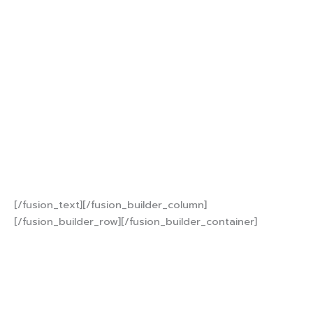
สนใจติดต่อสอบถาม
095-207-0100
หรือ 099-287-
0738
[/fusion_text][/fusion_builder_column]
[/fusion_builder_row][/fusion_builder_container]