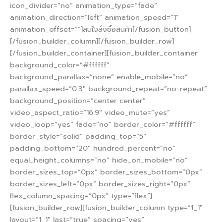
icon_divider=”no” animation_type=”fade”
animation_direction=”left” animation_speed=”1″
animation_offset=””]สนใจสั่งซื้อสินค้า[/fusion_button]
[/fusion_builder_column][/fusion_builder_row]
[/fusion_builder_container][fusion_builder_container
background_color=”#ffffff”
background_parallax=”none” enable_mobile=”no”
parallax_speed=”0.3″ background_repeat=”no-repeat”
background_position=”center center”
video_aspect_ratio=”16:9″ video_mute=”yes”
video_loop=”yes” fade=”no” border_color=”#ffffff”
border_style=”solid” padding_top=”5″
padding_bottom=”20″ hundred_percent=”no”
equal_height_columns=”no” hide_on_mobile=”no”
border_sizes_top=”0px” border_sizes_bottom=”0px”
border_sizes_left=”0px” border_sizes_right=”0px”
flex_column_spacing=”0px” type=”flex”]
[fusion_builder_row][fusion_builder_column type=”1_1″
layout=”1_1″ last=”true” spacing=”yes”