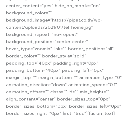
center_content=”yes” hide_on_mobile=”no”
background_color=””
background_image=”https://pipat.co.th/wp-
content/uploads/2021/01/tel_home.jpg”
background_repeat=”no-repeat”
background_position=”center center”
hover_type=”zoomin” link=”” border_position=”all”
border_color=”” border_style=”solid”
padding_top=”40px” padding_right=”0px”
padding_bottom=”40px” padding_left=”0px”
margin_top=”” margin_bottom=”” animation_type=”0″
animation_direction=”down” animation_speed=”0.1″
animation_offset=”” class=”” id=”” min_height=””
align_content=”center” border_sizes_top=”0px”
border_sizes_bottom=”0px” border_sizes_left=”0px”
border_sizes_right=”0px” first=”true”][fusion_text]