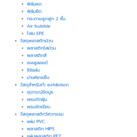
ฟิล์มหด
ฟิล์มยืด
กระดาษลูกฟูก 2 ชั้น
Air bubble
โฟม EPE
วัสดุพลาสติกม้วน
พลาสติกใสม้วน
พลาสติกสี
เซลลูลอยด์
ริจิแผ่น
ม่านห้องเย็น
วัสดุสำหรับทำ exhibition
อุปกรณ์จัดบูธ
พรมดักฝุ่น
พรมอัดเรียบ
วัสดุพลาสติกวิศวกรรม
แผ่น PVC
พลาสติก HIPS
แผ่นพลาสติก PET