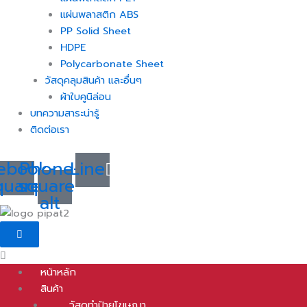
แผ่นพลาสติก ABS
PP Solid Sheet
HDPE
Polycarbonate Sheet
วัสดุคลุมสินค้า และอื่นๆ
ผ้าใบคูนิล่อน
บทความสาระน่ารู้
ติดต่อเรา
ebook-
Phone-
Line
quare
square-
alt
หน้าหลัก
สินค้า
วัสดุทำป้ายโฆษณา