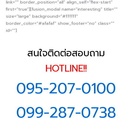
link=”” border_position=”all” align_self=”flex-start”
first=”true”][fusion_modal name=”interesting” title=””
size=”large” background=”#ffffff”
border_color=”#afafaf” show_footer=”no” class=””
id=””]
สนใจติดต่อสอบถาม
HOTLINE!!
095-207-0100
099-287-0738