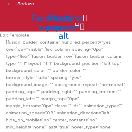
ติดต่อเรา
Facebook-
Phone-
Line
square
square-
alt
Edit Template
[fusion_builder_container hundred_percent=”yes”
overflow=”visible” flex_column_spacing=”0px”
type=”flex”][fusion_builder_row][fusion_builder_column
type=”1_1″ layout=”1_1″ background_position=”left top”
background_color=”” border_color=””
border_style=”solid” spacing=”yes”
background_image=”” background_repeat=”no-repeat”
padding_top=”” padding_right=”” padding_bottom=””
padding_left=”” margin_top=”0px”
margin_bottom=”0px” class=”” id=”” animation_type=””
animation_speed=”0.3″ animation_direction=”left”
hide_on_mobile=”no” center_content=”no”
min_height=”none” last=”true” hover_type=”none”