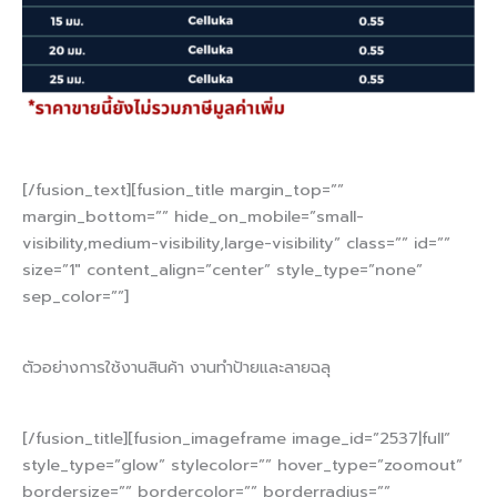
[/fusion_text][fusion_title margin_top=””
margin_bottom=”” hide_on_mobile=”small-
visibility,medium-visibility,large-visibility” class=”” id=””
size=”1″ content_align=”center” style_type=”none”
sep_color=””]
ตัวอย่างการใช้งานสินค้า งานทำป้ายและลายฉลุ
[/fusion_title][fusion_imageframe image_id=”2537|full”
style_type=”glow” stylecolor=”” hover_type=”zoomout”
bordersize=”” bordercolor=”” borderradius=””