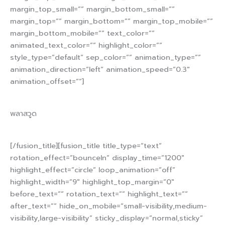
margin_top_small=”” margin_bottom_small=””
margin_top=”” margin_bottom=”” margin_top_mobile=””
margin_bottom_mobile=”” text_color=””
animated_text_color=”” highlight_color=””
style_type=”default” sep_color=”” animation_type=””
animation_direction=”left” animation_speed=”0.3″
animation_offset=””]
พลาส
วูด
[/fusion_title][fusion_title title_type=”text”
rotation_effect=”bounceIn” display_time=”1200″
highlight_effect=”circle” loop_animation=”off”
highlight_width=”9″ highlight_top_margin=”0″
before_text=”” rotation_text=”” highlight_text=””
after_text=”” hide_on_mobile=”small-visibility,medium-
visibility,large-visibility” sticky_display=”normal,sticky”