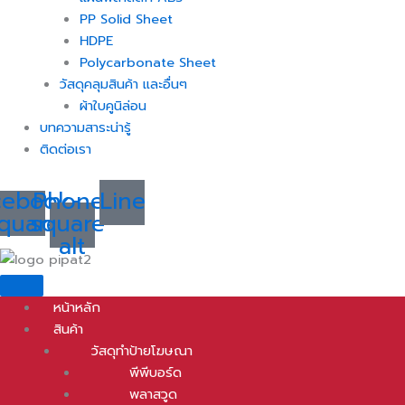
PP Solid Sheet
HDPE
Polycarbonate Sheet
วัสดุคลุมสินค้า และอื่นๆ
ผ้าใบคูนิล่อน
บทความสาระน่ารู้
ติดต่อเรา
cebook-
Phone-
Line
quare
square-
alt
หน้าหลัก
สินค้า
วัสดุทำป้ายโฆษณา
พีพีบอร์ด
พลาสวูด