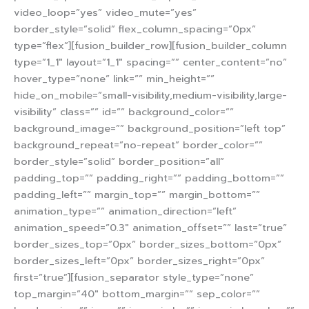
video_loop=”yes” video_mute=”yes”
border_style=”solid” flex_column_spacing=”0px”
type=”flex”][fusion_builder_row][fusion_builder_column
type=”1_1″ layout=”1_1″ spacing=”” center_content=”no”
hover_type=”none” link=”” min_height=””
hide_on_mobile=”small-visibility,medium-visibility,large-
visibility” class=”” id=”” background_color=””
background_image=”” background_position=”left top”
background_repeat=”no-repeat” border_color=””
border_style=”solid” border_position=”all”
padding_top=”” padding_right=”” padding_bottom=””
padding_left=”” margin_top=”” margin_bottom=””
animation_type=”” animation_direction=”left”
animation_speed=”0.3″ animation_offset=”” last=”true”
border_sizes_top=”0px” border_sizes_bottom=”0px”
border_sizes_left=”0px” border_sizes_right=”0px”
first=”true”][fusion_separator style_type=”none”
top_margin=”40″ bottom_margin=”” sep_color=””