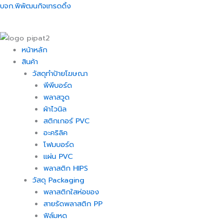
Skip
Menu
Menu
Menu
Menu
บจก.พิพัฒนกิจเทรดดิ้ง
to
content
หน้าหลัก
สินค้า
วัสดุทำป้ายโฆษณา
พีพีบอร์ด
พลาสวูด
ผ้าไวนิล
สติกเกอร์ PVC
อะคริลิค
โฟมบอร์ด
แผ่น PVC
พลาสติก HIPS
วัสดุ Packaging
พลาสติกใสห่อของ
สายรัดพลาสติก PP
ฟิล์มหด