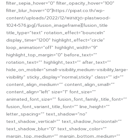
filter_sepia_hover=”0″ filter_opacity_hover=”100″
filter_blur_hover=”0″]https://pipat.co.th/wp-
content/uploads/2022/12/พลาสวูด-plastwood-
1024×576.jpg[/fusion_imageframe][fusion_title
title_type=”text” rotation_effect=”bounceIn”
display_time=”1200″ highlight_effect=”circle”
loop_animation=”off” highlight_width=”9″
highlight_top_margin=”0″ before_text=””
rotation_text=”” highlight_text=”” after_text=””
hide_on_mobile=”small-visibility,medium-visibility,large-
visibility” sticky_display=”normal,sticky” class=”” id=””
content_align_medium=”” content_align_small=””
content_align=”left” size=”1″ font_size=””
animated_font_size=”” fusion_font_family_title_font=””
fusion_font_variant_title_font=”” line_height=””
letter_spacing=”” text_shadow=”no”
text_shadow_vertical=”” text_shadow_horizontal=””
text_shadow_blur=”0″ text_shadow_color=””
margin_top_medium=”” margin_bottom_medium=””