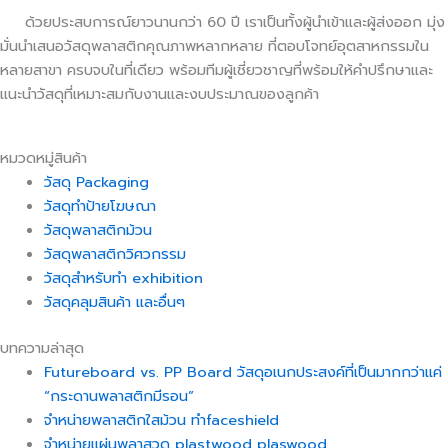
ด้วยประสบการณ์ยาวนานกว่า 60 ปี เราเป็นทั้งผู้นำเข้าและผู้ส่งออก มุ่ง
มั่นนำเสนอวัสดุพลาสติกคุณภาพหลากหลาย ที่ตอบโจทย์อุตสาหกรรมใน
หลายสาขา ครบจบในที่เดียว พร้อมทีมผู้เชี่ยวชาญที่พร้อมให้คำปรึกษาและ
แนะนำวัสดุที่เหมาะสมกับงานและงบประมาณของลูกค้า
หมวดหมู่สินค้า
วัสดุ Packaging
วัสดุทำป้ายโฆษณา
วัสดุพลาสติกม้วน
วัสดุพลาสติกวิศวกรรม
วัสดุสำหรับทำ exhibition
วัสดุคลุมสินค้า และอื่นๆ
บทความล่าสุด
Futureboard vs. PP Board วัสดุอเนกประสงค์ที่เป็นมากกว่าแค่
“กระดานพลาสติกมีรอน”
จำหน่ายพลาสติกใสม้วน ทำfaceshield
จำหน่ายแผ่นพลาสวูด plastwood plaswood