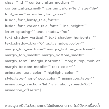
class=”” id=”” content_align_medium=””
content_align_small=”” content_align=”left” size=”div”
font_size=”” animated_font_size=””
fusion_font_family_title_font=””
fusion_font_variant_title_font=”” line_height=””
letter_spacing=”” text_shadow=”no”
text_shadow_vertical=”” text_shadow_horizontal=””
text_shadow_blur=”0″ text_shadow_color=””
margin_top_medium=”” margin_bottom_medium=””
margin_top_small=”” margin_bottom_small=””
margin_top=”” margin_bottom=”” margin_top_mobile=””
margin_bottom_mobile=”” text_color=””
animated_text_color=”” highlight_color=””
style_type=”none” sep_color=”” animation_type=””
animation_direction=”left” animation_speed=”0.3″
animation_offset=””]
พลาสวูด หนึ่งในวัสดุทดแทนไม้แข็งแรงทนทาน ไม่มีปัญหาเรื่องน้ำ