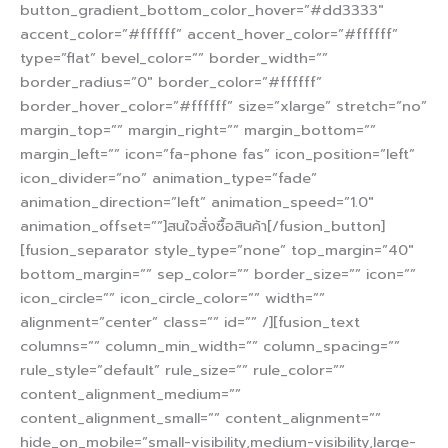
button_gradient_bottom_color_hover=”#dd3333″
accent_color=”#ffffff” accent_hover_color=”#ffffff”
type=”flat” bevel_color=”” border_width=””
border_radius=”0″ border_color=”#ffffff”
border_hover_color=”#ffffff” size=”xlarge” stretch=”no”
margin_top=”” margin_right=”” margin_bottom=””
margin_left=”” icon=”fa-phone fas” icon_position=”left”
icon_divider=”no” animation_type=”fade”
animation_direction=”left” animation_speed=”1.0″
animation_offset=””]สนใจสั่งซื้อสินค้า[/fusion_button]
[fusion_separator style_type=”none” top_margin=”40″
bottom_margin=”” sep_color=”” border_size=”” icon=””
icon_circle=”” icon_circle_color=”” width=””
alignment=”center” class=”” id=”” /][fusion_text
columns=”” column_min_width=”” column_spacing=””
rule_style=”default” rule_size=”” rule_color=””
content_alignment_medium=””
content_alignment_small=”” content_alignment=””
hide_on_mobile=”small-visibility,medium-visibility,large-