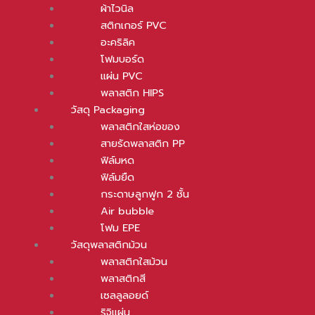
ผ้าไวนิล
สติกเกอร์ PVC
อะคริลิค
โฟมบอร์ด
แผ่น PVC
พลาสติก HIPS
วัสดุ Packaging
พลาสติกใสห่อของ
สายรัดพลาสติก PP
ฟิล์มหด
ฟิล์มยืด
กระดาษลูกฟูก 2 ชั้น
Air bubble
โฟม EPE
วัสดุพลาสติกม้วน
พลาสติกใสม้วน
พลาสติกสี
เซลลูลอยด์
ริจิแผ่น