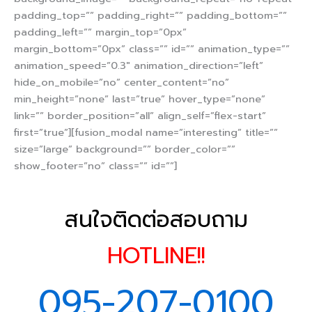
padding_top=”” padding_right=”” padding_bottom=””
padding_left=”” margin_top=”0px”
margin_bottom=”0px” class=”” id=”” animation_type=””
animation_speed=”0.3″ animation_direction=”left”
hide_on_mobile=”no” center_content=”no”
min_height=”none” last=”true” hover_type=”none”
link=”” border_position=”all” align_self=”flex-start”
first=”true”][fusion_modal name=”interesting” title=””
size=”large” background=”” border_color=””
show_footer=”no” class=”” id=””]
สนใจติดต่อสอบถาม
HOTLINE!!
095-207-0100