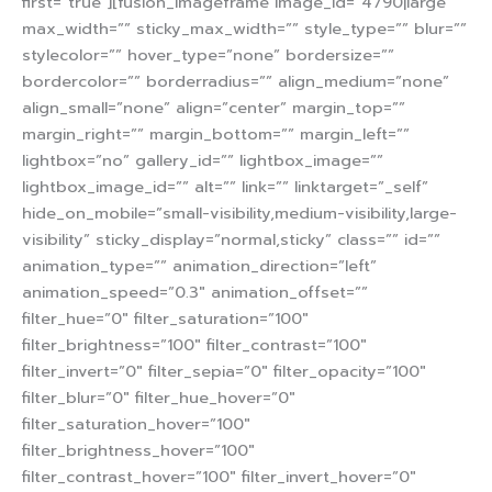
first=”true”][fusion_imageframe image_id=”4790|large”
max_width=”” sticky_max_width=”” style_type=”” blur=””
stylecolor=”” hover_type=”none” bordersize=””
bordercolor=”” borderradius=”” align_medium=”none”
align_small=”none” align=”center” margin_top=””
margin_right=”” margin_bottom=”” margin_left=””
lightbox=”no” gallery_id=”” lightbox_image=””
lightbox_image_id=”” alt=”” link=”” linktarget=”_self”
hide_on_mobile=”small-visibility,medium-visibility,large-
visibility” sticky_display=”normal,sticky” class=”” id=””
animation_type=”” animation_direction=”left”
animation_speed=”0.3″ animation_offset=””
filter_hue=”0″ filter_saturation=”100″
filter_brightness=”100″ filter_contrast=”100″
filter_invert=”0″ filter_sepia=”0″ filter_opacity=”100″
filter_blur=”0″ filter_hue_hover=”0″
filter_saturation_hover=”100″
filter_brightness_hover=”100″
filter_contrast_hover=”100″ filter_invert_hover=”0″