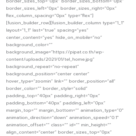
border_sizes_top=”0px” border_sizes_bottom=”0px”
border_sizes_left=”0px” border_sizes_right=”0px”
flex_column_spacing=”0px” type=”flex”]
[fusion_builder_row][fusion_builder_column type=”1_1″
layout=”1_1″ last=”true” spacing=”yes”
center_content=”yes” hide_on_mobile=”no”
background_color=””
background_image=”https://pipat.co.th/wp-
content/uploads/2021/01/tel_home.jpg”
background_repeat=”no-repeat”
background_position=”center center”
hover_type=”zoomin” link=”” border_position=”all”
border_color=”” border_style=”solid”
padding_top=”40px” padding_right=”0px”
padding_bottom=”40px” padding_left=”0px”
margin_top=”” margin_bottom=”” animation_type=”0″
animation_direction=”down” animation_speed=”0.1″
animation_offset=”” class=”” id=”” min_height=””
align_content=”center” border_sizes_top=”0px”