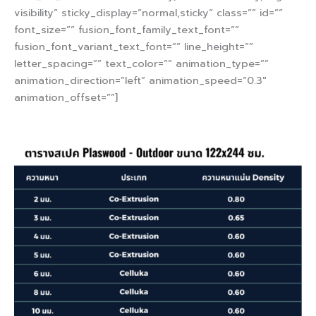
visibility” sticky_display=”normal,sticky” class=”” id=””
font_size=”” fusion_font_family_text_font=””
fusion_font_variant_text_font=”” line_height=””
letter_spacing=”” text_color=”” animation_type=””
animation_direction=”left” animation_speed=”0.3″
animation_offset=””]