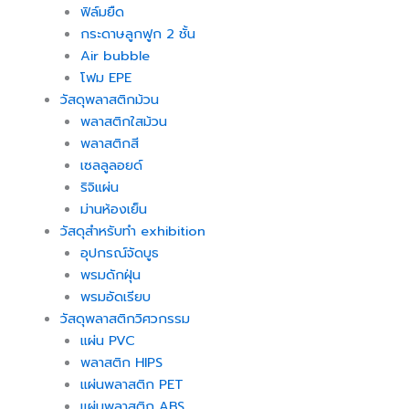
ฟิล์มยืด
กระดาษลูกฟูก 2 ชั้น
Air bubble
โฟม EPE
วัสดุพลาสติกม้วน
พลาสติกใสม้วน
พลาสติกสี
เซลลูลอยด์
ริจิแผ่น
ม่านห้องเย็น
วัสดุสำหรับทำ exhibition
อุปกรณ์จัดบูธ
พรมดักฝุ่น
พรมอัดเรียบ
วัสดุพลาสติกวิศวกรรม
แผ่น PVC
พลาสติก HIPS
แผ่นพลาสติก PET
แผ่นพลาสติก ABS