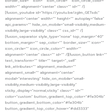
border_size=”” icon=”” icon_circle=”” icon_circle_color=””
width=”” alignment=”center” class=”” id=”” /]
[fusion_youtube id=”https://youtu.be/zglm_GETsdc”
alignment=”center” width=”” height=”” autoplay=”false”
api_params=”” hide_on_mobile=”small-visibility,medium-
visibility,large-visibility” class=”” css_id=”” /]
[fusion_separator style_type=”none” top_margin=”40″
bottom_margin=”” sep_color=”” border_size=”” icon=””
icon_circle=”” icon_circle_color=”” width=””
alignment=”center” class=”” id=”” /][fusion_button link=””
text_transform=”” title=”” target=”_self”
link_attributes=”” alignment_medium=””
alignment_small=”” alignment=”center”
modal=”interesting” hide_on_mobile=”small-
visibility,medium-visibility,large-visibility”
sticky_display=”normal,sticky” class=”” id=””
color=”custom” button_gradient_top_color=”#fe304b”
button_gradient_bottom_color=”#fe304b”
button_gradient_top_color_hover=”#dd3333″