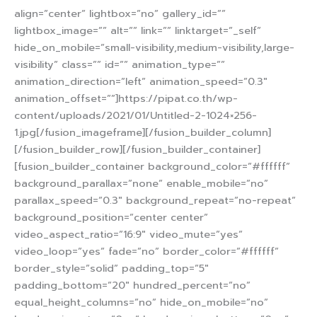
align=”center” lightbox=”no” gallery_id=””
lightbox_image=”” alt=”” link=”” linktarget=”_self”
hide_on_mobile=”small-visibility,medium-visibility,large-
visibility” class=”” id=”” animation_type=””
animation_direction=”left” animation_speed=”0.3″
animation_offset=””]https://pipat.co.th/wp-
content/uploads/2021/01/Untitled-2-1024×256-
1.jpg[/fusion_imageframe][/fusion_builder_column]
[/fusion_builder_row][/fusion_builder_container]
[fusion_builder_container background_color=”#ffffff”
background_parallax=”none” enable_mobile=”no”
parallax_speed=”0.3″ background_repeat=”no-repeat”
background_position=”center center”
video_aspect_ratio=”16:9″ video_mute=”yes”
video_loop=”yes” fade=”no” border_color=”#ffffff”
border_style=”solid” padding_top=”5″
padding_bottom=”20″ hundred_percent=”no”
equal_height_columns=”no” hide_on_mobile=”no”