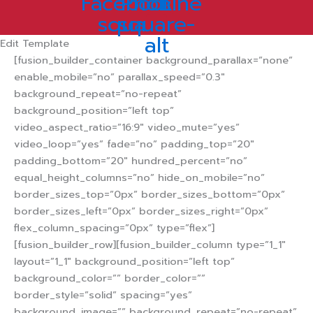
Facebook-
Phone-
Line
square
square-
alt
Edit Template
[fusion_builder_container background_parallax=”none”
enable_mobile=”no” parallax_speed=”0.3″
background_repeat=”no-repeat”
background_position=”left top”
video_aspect_ratio=”16:9″ video_mute=”yes”
video_loop=”yes” fade=”no” padding_top=”20″
padding_bottom=”20″ hundred_percent=”no”
equal_height_columns=”no” hide_on_mobile=”no”
border_sizes_top=”0px” border_sizes_bottom=”0px”
border_sizes_left=”0px” border_sizes_right=”0px”
flex_column_spacing=”0px” type=”flex”]
[fusion_builder_row][fusion_builder_column type=”1_1″
layout=”1_1″ background_position=”left top”
background_color=”” border_color=””
border_style=”solid” spacing=”yes”
background_image=”” background_repeat=”no-repeat”