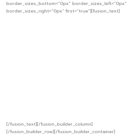
border_sizes_bottom=”0px” border_sizes_left=”0px”
border_sizes_right=”0px” first=”true”][fusion_text]
สนใจติดต่อสอบถาม
095-207-0100
หรือ 099-287-
0738
[/fusion_text][/fusion_builder_column]
[/fusion_builder_row][/fusion_builder_container]