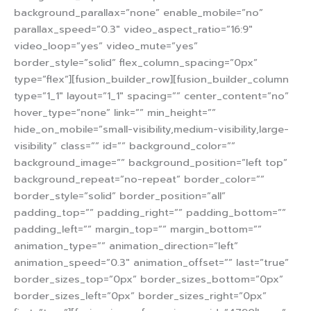
background_parallax=”none” enable_mobile=”no”
parallax_speed=”0.3″ video_aspect_ratio=”16:9″
video_loop=”yes” video_mute=”yes”
border_style=”solid” flex_column_spacing=”0px”
type=”flex”][fusion_builder_row][fusion_builder_column
type=”1_1″ layout=”1_1″ spacing=”” center_content=”no”
hover_type=”none” link=”” min_height=””
hide_on_mobile=”small-visibility,medium-visibility,large-
visibility” class=”” id=”” background_color=””
background_image=”” background_position=”left top”
background_repeat=”no-repeat” border_color=””
border_style=”solid” border_position=”all”
padding_top=”” padding_right=”” padding_bottom=””
padding_left=”” margin_top=”” margin_bottom=””
animation_type=”” animation_direction=”left”
animation_speed=”0.3″ animation_offset=”” last=”true”
border_sizes_top=”0px” border_sizes_bottom=”0px”
border_sizes_left=”0px” border_sizes_right=”0px”