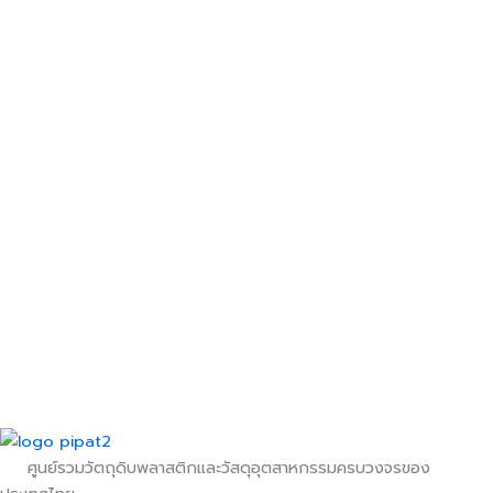
on
The
the
options
product
may
page
be
chosen
on
the
product
page
ศูนย์รวมวัตถุดิบพลาสติกและวัสดุอุตสาหกรรมครบวงจรของ