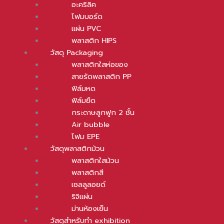
อะคริลิค
โฟมบอร์ด
แผ่น PVC
พลาสติก HIPS
วัสดุ Packaging
พลาสติกใสห่อของ
สายรัดพลาสติก PP
ฟิล์มหด
ฟิล์มยืด
กระดาษลูกฟูก 2 ชั้น
Air bubble
โฟม EPE
วัสดุพลาสติกม้วน
พลาสติกใสม้วน
พลาสติกสี
เซลลูลอยด์
ริจิแผ่น
ม่านห้องเย็น
วัสดุสำหรับทำ exhibition