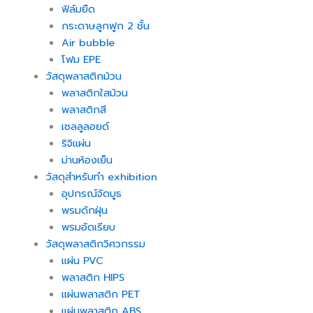
ฟิล์มยืด
กระดาษลูกฟูก 2 ชั้น
Air bubble
โฟม EPE
วัสดุพลาสติกม้วน
พลาสติกใสม้วน
พลาสติกสี
เซลลูลอยด์
ริจิแผ่น
ม่านห้องเย็น
วัสดุสำหรับทำ exhibition
อุปกรณ์จัดบูธ
พรมดักฝุ่น
พรมอัดเรียบ
วัสดุพลาสติกวิศวกรรม
แผ่น PVC
พลาสติก HIPS
แผ่นพลาสติก PET
แผ่นพลาสติก ABS