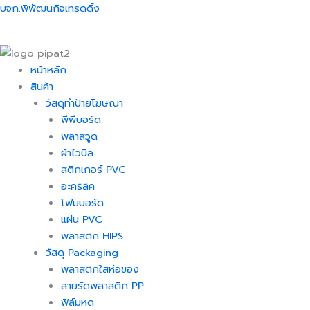
Skip
Menu
Menu
Menu
Menu
บจก.พิพัฒนกิจเทรดดิ้ง
to
content
หน้าหลัก
สินค้า
วัสดุทำป้ายโฆษณา
พีพีบอร์ด
พลาสวูด
ผ้าไวนิล
สติกเกอร์ PVC
อะคริลิค
โฟมบอร์ด
แผ่น PVC
พลาสติก HIPS
วัสดุ Packaging
พลาสติกใสห่อของ
สายรัดพลาสติก PP
ฟิล์มหด