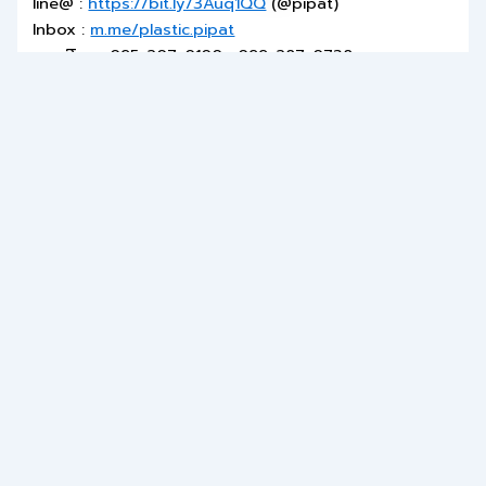
line@ :
https://bit.ly/3Auq1QQ
(@pipat)
Inbox :
m.me/plastic.pipat
เบอร์โทร : 095-207-0100 , 099-287-0738
===========================
#วัตถุดิบสื่อสิ่งพิมพ์
#Pipat
#พิพัฒนกิจเทรดดิ้ง
#งานโฆษณา
#สติ๊กเกอร์pp
#สติ๊กเกอร์pvc
#สติ๊กเกอร์
#งานป้าย #ฟิล์มเคลือบ
PREVIOUS
NEXT
Leave a Comment
อีเมลของคุณจะไม่แสดงให้คนอื่นเห็น
ช่องข้อมูลจำเป็นถูก
ทำเครื่องหมาย
*